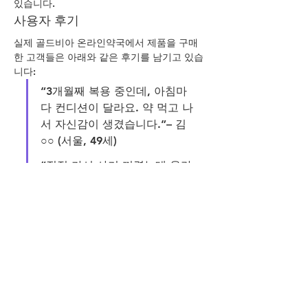
있습니다.
사용자 후기
실제 골드비아 온라인약국에서 제품을 구매
한 고객들은 아래와 같은 후기를 남기고 있습
니다:
“3개월째 복용 중인데, 아침마
다 컨디션이 달라요. 약 먹고 나
서 자신감이 생겼습니다.”– 김
○○ (서울, 49세)
“직접 가서 사기 꺼렸는데 온라
인으로 간편하게 주문해서 너
무 좋았어요. 배송도 빠르고 포
장도 완벽했습니다.”– 이○○ (부
산, 38세)
“처음엔 반신반의했지만, 후기 
보고 구매했어요. 성생활에 확
실히 도움이 되는 게 느껴집니
다.”– 박○○ (대전, 53세)