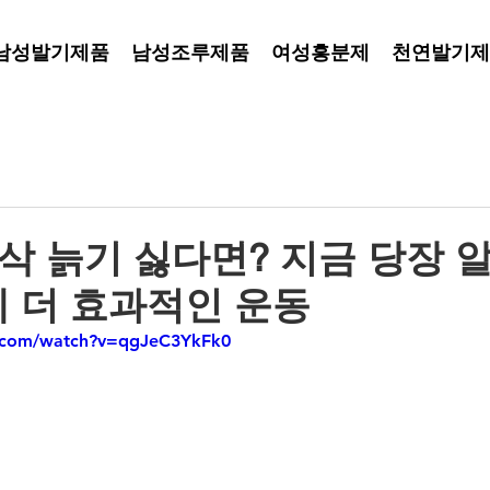
남성발기제품
남성조루제품
여성흥분제
천연발기제
폭삭 늙기 싫다면? 지금 당장
 더 효과적인 운동
e.com/watch?v=qgJeC3YkFk0