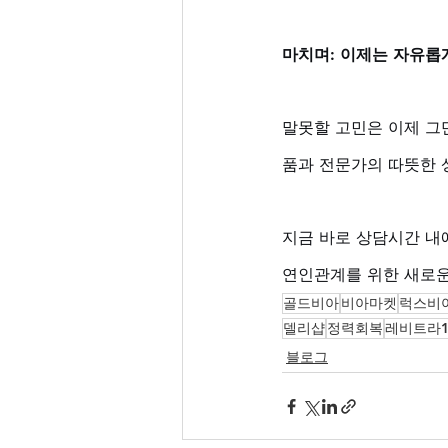
마치며: 이제는 자유롭
말못할 고민은 이제 그
품과 전문가의 따뜻한 
지금 바로 상담시간 내
연인관계를 위한 새로운
골드비아
비아마켓
럭스비
델리샵
정력회복
레비트라1
블로그