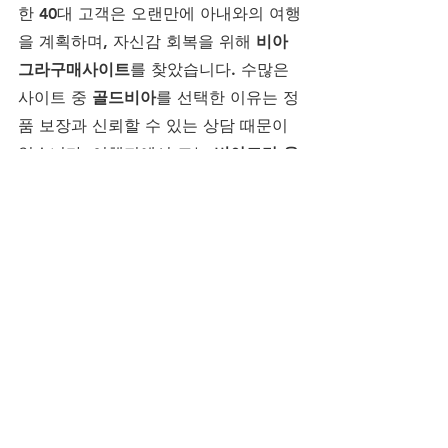
한 40대 고객은 오랜만에 아내와의 여행
을 계획하며, 자신감 회복을 위해 
비아
그라구매사이트
를 찾았습니다. 수많은 
사이트 중 
골드비아
를 선택한 이유는 정
품 보장과 신뢰할 수 있는 상담 때문이
었습니다. 여행지에서 그는 
비아그라 온
라인
 제품을 사용했고, 아내와의 관계에
서 다시금 따뜻한 순간을 느낄 수 있었
습니다. 그 경험은 단순한 약의 효과를 
넘어 부부 관계 전체를 회복하는 전환점
이 되었습니다.
결론 – 활력을 되찾는 길은 정품 선택
삶의 질을 높이고 싶은 순간, 자신감을 
회복하고자 하는 결심은 무엇보다 중요