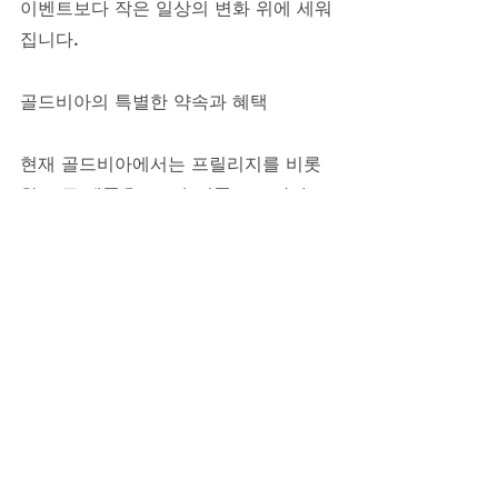
이벤트보다 작은 일상의 변화 위에 세워
집니다.
골드비아의 특별한 약속과 혜택
현재 골드비아에서는 프릴리지를 비롯
한 모든 제품을 100% 정품으로 만나보
실 수 있습니다. 특히 1+1 반 값 특가 이
벤트를 진행 중이오니, 부담 없이 시작
하시기에 더할 나위 없는 기회입니다. 
사은품으로 칙칙이와 여성흥분제도 함
께 보내드립니다. 상담시간은 08:30부
터 24:00까지로, 늦은 밤에도 궁금하신 
점이 있다면 언제든지 편안하게 문의해
주시기 바랍니다. 