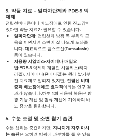
5. 
약물 치료 – 알파차단제와 PDE-5 억
제제
전립선비대증이나 배뇨장애로 인한 잔뇨감이 
있다면 약물 치료가 필요할 수 있습니다.
알파차단제
: 전립선과 방광 목 부위의 근
육을 이완시켜 소변이 잘 나오게 도와줍
니다. 대표적으로 탐스로신(Tamsulosin) 
등이 있습니다.
저용량 시알리스·자이데나 매일요
법
:PDE-5 억제제 계열인 시알리스(타다
라필), 자이데나(유데나필)는 원래 발기부
전 치료제로 알려져 있지만, 
전립선 비대
증과 배뇨장애에도 효과적
이라는 연구 결
과가 많습니다.하루 1회 저용량 복용은 방
광 기능 개선 및 혈류 개선에 기여하여 배
뇨 증상을 완화합니다.
6. 
수분 조절 및 소변 참기 습관
수분 섭취는 중요하지만, 
지나치게 자주 마시
는 습관
은 오히려 방광에 과부하를 줄 수 있습