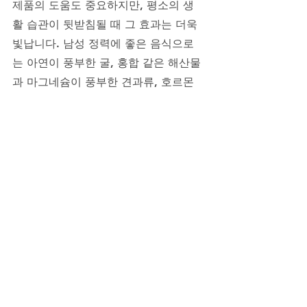
제품의 도움도 중요하지만, 평소의 생
활 습관이 뒷받침될 때 그 효과는 더욱 
빛납니다. 남성 정력에 좋은 음식으로
는 아연이 풍부한 굴, 홍합 같은 해산물
과 마그네슘이 풍부한 견과류, 호르몬 
균형에 도움을 주는 브로콜리와 석류 등
이 있습니다. 
또한 규칙적인 유산소 운동과 스쿼트 같
은 하체 운동은 혈액순환을 촉진하고 테
스토스테론 수치를 자연스럽게 높여 발
기력 향상에 큰 도움을 줍니다. 충분한 
수면과 스트레스 관리는 정신적 각성도
를 유지하며, 자기 전 부부간의 따뜻한 
대화 한마디는 그 어떤 약보다 강력한 
최음제가 될 수 있습니다. 기술과 제품