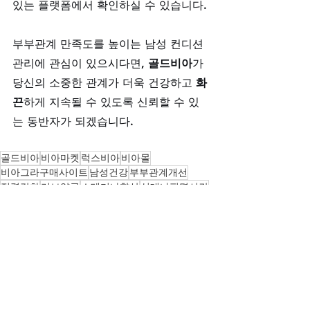
있는 플랫폼에서 확인하실 수 있습니다.
부부관계 만족도를 높이는 남성 컨디션 
관리에 관심이 있으시다면, 
골드비아
가 
당신의 소중한 관계가 더욱 건강하고 
화
끈
하게 지속될 수 있도록 신뢰할 수 있
는 동반자가 되겠습니다.
골드비아
비아마켓
럭스비아
비아몰
비아그라구매사이트
남성건강
부부관계개선
정력강화
러브약국
스테미나향상
실데나필몇시간
정품프로코밀구입처
블로그
전체 보기
최근 게시물