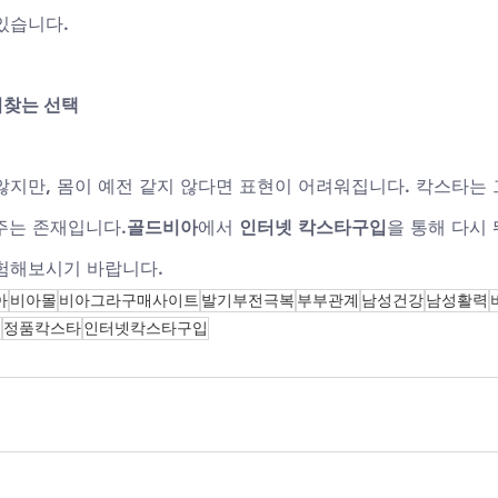
있습니다.
되찾는 선택
않지만, 몸이 예전 같지 않다면 표현이 어려워집니다. 칵스타는 
 주는 존재입니다.
골드비아
에서 
인터넷 칵스타구입
을 통해 다시 
험해보시기 바랍니다.
아
비아몰
비아그라구매사이트
발기부전극복
부부관계
남성건강
남성활력
구
정품칵스타
인터넷칵스타구입