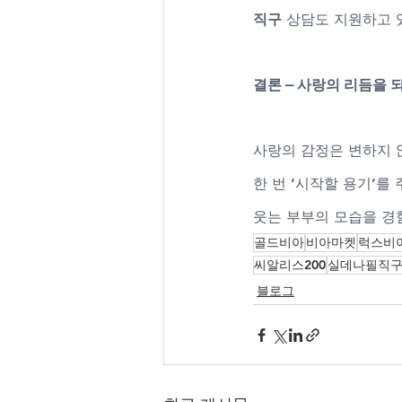
직구
 상담도 지원하고 
결론 – 사랑의 리듬을 
사랑의 감정은 변하지 
한 번 ‘시작할 용기’를
웃는 부부의 모습을 경
골드비아
비아마켓
럭스비
씨알리스200
실데나필직
블로그