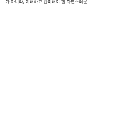
가 아니라, 이해하고 관리해야 할 자연스러운 
변화입니다. 조기에 관심을 갖고 관리한다면 
중년 이후의 삶의 질은 충분히 달라질 수 있습
니다.
YouTube
전체 보기
최근 게시물