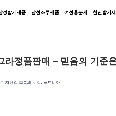
남성발기제품
남성조루제품
여성흥분제
천연발기제
그라정품판매 – 믿음의 기준
 자신감 회복의 시작, 골드비아