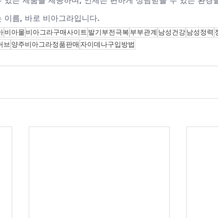
수 있는 제품을 제공하며, 언제든 편하게 상담받을 수 있는 환경
 이름, 바로 비아그라입니다.
아
비아몰
비아그라구매사이트
발기부전극복
부부관계
남성건강
남성정력
허브
양주비아그라정품판매
자이데나구입방법