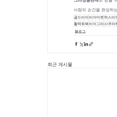
그라정품판매
로 믿을 
사랑의 순간을 완성하는
골드비아
비아마켓
럭스비
활력회복
비아그라
사쿠라
블로그
최근 게시물