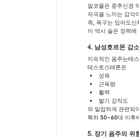
알코올은 중추신경 
자극을 느끼는 감각
즉, 욕구는 있어도신
이 역시 술은 정력에
4. 남성호르몬 감
지속적인 음주는테스
테스토스테론은
성욕
근육량
활력
발기 강직도
와 밀접하게 관련되어
특히 50~60대 이
5. 장기 음주의 위