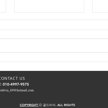
유튜브에 잘못퍼진 전립선 정
남편
보, 한의학 박사가 진짜 관리
님의
법을 알려드립니다
CB
CONTACT US
T: 010-4997-9575
oldvia_69@hotmail.com
COPYRIGHT
ⓒ 골드비아. ALL RIGHTS