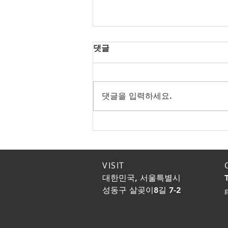
댓글
댓글을 입력하세요.
노년의 성생활! 나이대별 적정
한 성관계 횟수! 노년에도 만
족도를 높이는 방법!
VISIT
대한민국, 서울특별시
성동구 살곶이8길 7-2
g