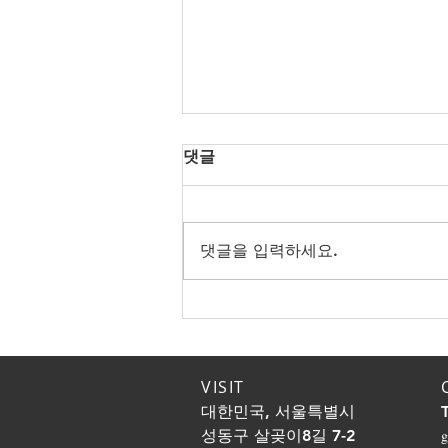
댓글
댓글을 입력하세요.
노년의 성(性)! 80대에도 한다!
노년에도 행복하게 성생활 즐
기는 방법
VISIT
대한민국, 서울특별시
성동구 살곶이8길 7-2
g