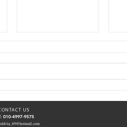
노년의 성생활! 나이대별 적정
유튜
한 성관계 횟수! 노년에도 만
보,
족도를 높이는 방법!
법을
CONTACT US
T: 010-4997-9575
oldvia_69@hotmail.com