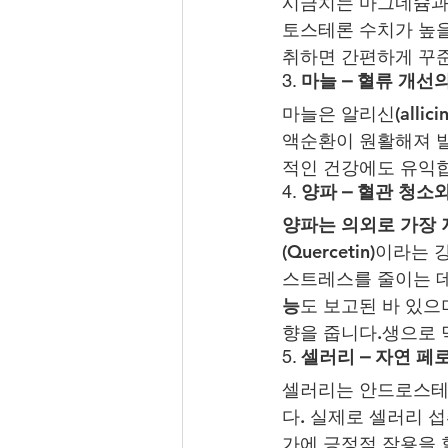
시금치는 마그네슘과 
토스테론 수치가 높
취하면 간편하게 꾸준
3. 
마늘 – 혈류 개선
마늘은 알리신(alli
액순환이 원활해져 발
적인 건강에도 유익
4. 
양파 – 혈관 청소
양파는 의외로 가장 
(Quercetin)이
스트레스를 줄이는 데
능
도 보고된 바 있으
향을 줍니다.생으로 
5. 
셀러리 – 자연 페
셀러리는 안드로스테
다. 실제로 셀러리 
가에 긍정적 작용을 