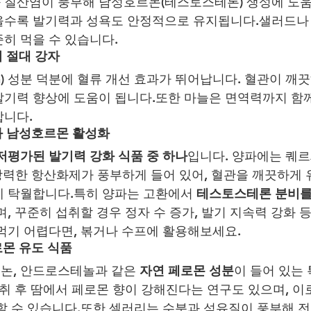
질산염이 풍부해 남성호르몬(테스토스테론) 생성에 도움
을수록 발기력과 성욕도 안정적으로 유지됩니다.샐러드나 
히 먹을 수 있습니다.
의 절대 강자
cin) 성분 덕분에 혈류 개선 효과가 뛰어납니다. 혈관이 깨
기력 향상에 도움이 됩니다.또한 마늘은 면역력까지 함
합니다.
와 남성호르몬 활성화
저평가된 발기력 강화 식품 중 하나
입니다. 양파에는 퀘
라는 강력한 항산화제가 풍부하게 들어 있어, 혈관을 깨끗하게
 탁월합니다.특히 양파는 고환에서 
테스토스테론 분비를
며, 꾸준히 섭취할 경우 정자 수 증가, 발기 지속력 강화 
먹기 어렵다면, 볶거나 수프에 활용해보세요.
로몬 유도 식품
논, 안드로스테놀과 같은 
자연 페로몬 성분
이 들어 있는
섭취 후 땀에서 페로몬 향이 강해진다는 연구도 있으며, 이
할 수 있습니다.또한 셀러리는 수분과 섬유질이 풍부해 