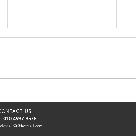
유튜브에 잘못퍼진 전립선 정
남편
보, 한의학 박사가 진짜 관리
님의
법을 알려드립니다
CB
CONTACT US
T: 010-4997-9575
oldvia_69@hotmail.com