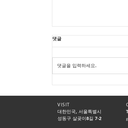
댓글
댓글을 입력하세요.
노년의 성생활! 나이대별 적정
한 성관계 횟수! 노년에도 만
족도를 높이는 방법!
VISIT
대한민국, 서울특별시
성동구 살곶이8길 7-2
g