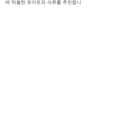
에 탁월한 토마토와 석류를 추천합니
다. 또한 하체 근력 운동(스쿼트, 런지)
과 규칙적인 유산소 운동은 테스토스테
론 수치를 자연스럽게 높여 강직도와 지
구력에 매우 긍정적인 영향을 줍니다. 
무엇보다 부부관계에 좋은 대화는 잠들
기 전 5분, 서로의 하루를 묻는 것에서 
시작됩니다. '오늘 힘들었어?', '무슨 생
각해?'라는 작은 질문이 쌓여 단단한 사
랑이 됩니다. 부부관계 만족도는 이렇
게 작은 대화의 습관에서 차이가 납니
다.
소통이 만드는 만족스러운 관계
부부관계의 만족도를 높이는 소통의 힘