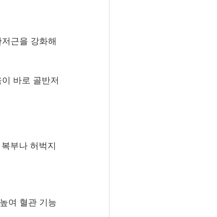
반저근을 강화해 
육이 바로 골반저
 복부나 허벅지
높여 혈관 기능 