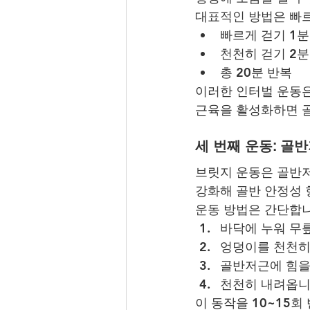
대표적인 방법은 빠르
빠르게 걷기 1분
천천히 걷기 2분
총 20분 반복
이러한 인터벌 운동은
근육을 활성화하면 골
세 번째 운동: 골
브릿지 운동은 골반저
강화해 골반 안정성 
운동 방법은 간단합니
바닥에 누워 무
엉덩이를 천천히
골반저근에 힘을 
천천히 내려옵니
이 동작을 10~15