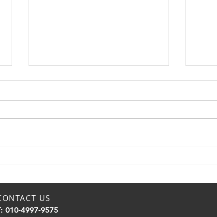
노년의 성생활! 나이대별 적정
유튜
한 성관계 횟수! 노년에도 만
보,
족도를 높이는 방법!
법을
CONTACT US
T: 010-4997-9575