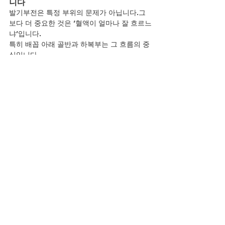
니다
발기부전은 특정 부위의 문제가 아닙니다.그
보다 더 중요한 것은 ‘혈액이 얼마나 잘 흐르느
냐’입니다.
특히 배꼽 아래 골반과 하복부는 그 흐름의 중
심입니다.
이 흐름을 살리면 결과는 자연스럽게 따라옵
니다.
지금부터 몸의 중심을 바꿔보세요.
답은 이미 
당신의 몸 안에 있습니다.
YouTube
전체 보기
최근 게시물