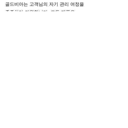
골드비아는 고객님의 자기 관리 여정을 
존중하며 지원합니다. 모든 제품은 
100% 정품
임을 확고히 약속드리며, 안
전하고 효과적인 사용을 위한 상담을 
오
전 8시 30분부터 자정 12시까지
 운영합
니다. 
또한, 관리의 첫걸음을 더욱 특별하게 
시작하실 수 있도록 
1+1 반 값 특가 이
벤트
를 진행 중이며, 이벤트 참여 고객
님께는 
사은품으로 칙칙이와 여성흥분
제
를 드립니다. 더불어, 
불금 대박 이벤
트
로 금요일을 맞아 
11만 원 이상 주문 
시 5% 파격 할인
 혜택도 준비하였습니
다. 꾸준한 자기 관리가 만드는 진정한 
매력과 자신감, 골드비아가 그 길을 함