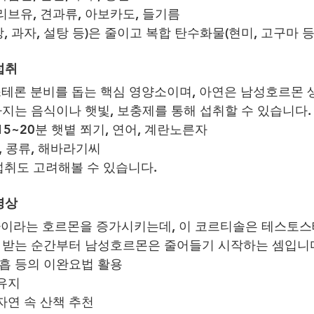
리브유, 견과류, 아보카도, 들기름
, 과자, 설탕 등)은 줄이고 복합 탄수화물(현미, 고구마 등
섭취
테론 분비를 돕는 핵심 영양소이며, 아연은 남성호르몬 
 가지는 음식이나 햇빛, 보충제를 통해 섭취할 수 있습니다.
15~20분 햇볕 쬐기, 연어, 계란노른자
기, 콩류, 해바라기씨
취도 고려해볼 수 있습니다.
명상
솔
이라는 호르몬을 증가시키는데, 이 코르티솔은 테스토
를 받는 순간부터 남성호르몬은 줄어들기 시작하는 셈입니
호흡 등의 이완요법 활용
 유지
자연 속 산책 추천