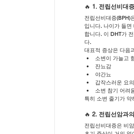
🔥 
1. 전립선비대
전립선비대증(BPH)은
입니다. 나이가 들면
합니다. 이 DHT가
다.
대표적 증상은 다음과
소변이 가늘고 
잔뇨감
야간뇨
갑작스러운 요
소변 참기 어려
특히 소변 줄기가 약
🔥
 2. 전립선암과
전립선비대증은 비암성
초기 증상이 거의 없