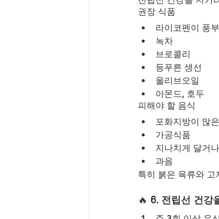
권장 식품
라이코펜이 풍부
녹차
브로콜리
등푸른 생선
올리브오일
아몬드, 호두
피해야 할 음식
포화지방이 많은
가공식품
지나치게 달거나
과음
특히 붉은 육류와 고
🔥 
6. 전립선 건강
주 3회 이상 유