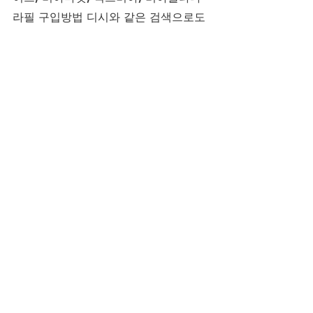
라필 구입방법 디시와 같은 검색으로도 
편리하게 정보 확인 가능하며, 파워맨 
등 다양한 후기도 참고하실 수 있습니
다.
골드비아
발기부전
자신감회복
연인관계
비아그라구매
정품시알리스
타다라필
남성컨디션
건강한남성생활
시알리스정5MG
블로그
전체 보기
최근 게시물